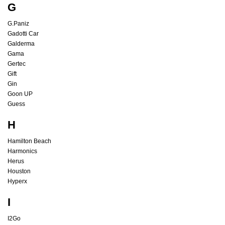
G
G.Paniz
Gadotti Car
Galderma
Gama
Gertec
Gift
Gin
Goon UP
Guess
H
Hamilton Beach
Harmonics
Herus
Houston
Hyperx
I
I2Go