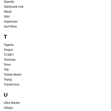
Speedo
Starboard Link
Staub
Stihl
Supermax
Surf More
T
Tagima
Targus
TCMKT
Termolar
Terra
Titã
Toledo Brasil
Toyng
Travelcross
U
Ultra Master
Utilaço