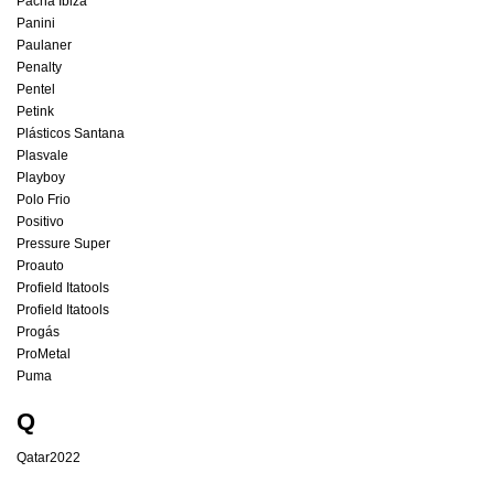
Pacha Ibiza
Panini
Paulaner
Penalty
Pentel
Petink
Plásticos Santana
Plasvale
Playboy
Polo Frio
Positivo
Pressure Super
Proauto
Profield Itatools
Profield Itatools
Progás
ProMetal
Puma
Q
Qatar2022