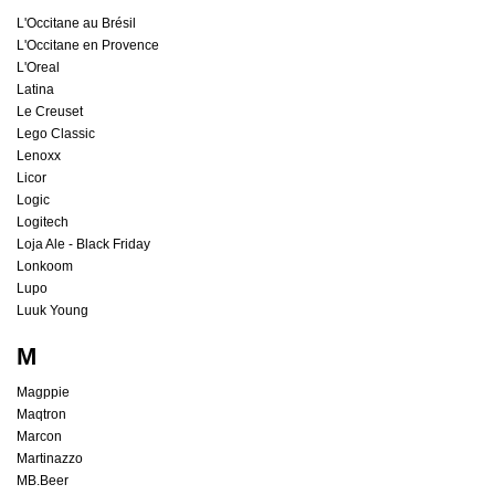
L'Occitane au Brésil
L'Occitane en Provence
L'Oreal
Latina
Le Creuset
Lego Classic
Lenoxx
Licor
Logic
Logitech
Loja Ale - Black Friday
Lonkoom
Lupo
Luuk Young
M
Magppie
Maqtron
Marcon
Martinazzo
MB.Beer