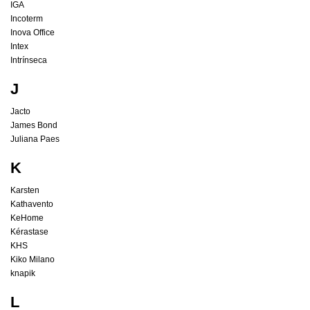
IGA
Incoterm
Inova Office
Intex
Intrínseca
J
Jacto
James Bond
Juliana Paes
K
Karsten
Kathavento
KeHome
Kérastase
KHS
Kiko Milano
knapik
L