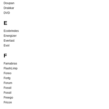
Doupan
Drakkar
DVD
E
Ecobrindes
Energizer
Everlast
Evol
F
Famabras
FlashLimp
Foreo
Fortg
Forum
Fossil
Fossil
Freego
Fricon