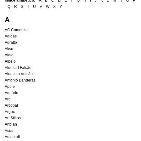
Índice alfabético:
A
B
C
D
E
F
G
H
I
J
K
L
M
N
O
P
Q
R
S
T
U
V
W
X
Y
A
AC Comercial
Adidas
Agratto
Akso
Alelo
Alpelo
Alumiart Falcão
Alumínio Vulcão
Antonio Banderas
Apple
Aquário
Arc
Arcopal
Argox
Art Stillos
Artplan
Asus
Autocraft