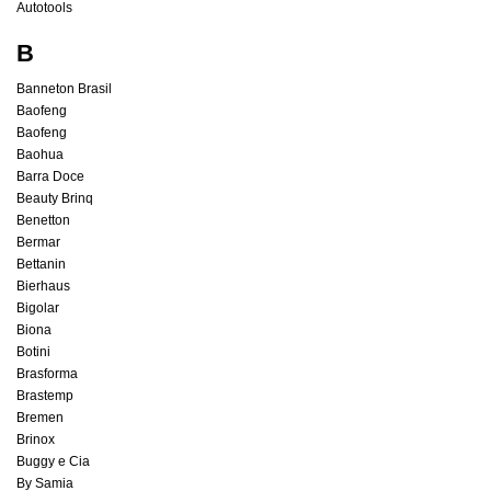
Autotools
B
Banneton Brasil
Baofeng
Baofeng
Baohua
Barra Doce
Beauty Brinq
Benetton
Bermar
Bettanin
Bierhaus
Bigolar
Biona
Botini
Brasforma
Brastemp
Bremen
Brinox
Buggy e Cia
By Samia