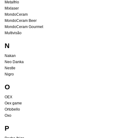
Metalfrio
Mixlaser
MondoCeram
MondoCeram Beer
MondoCeram Gourmet
Multivisão
N
Nakan
Neo Danka
Nestle
Nigro
O
OEX
Oex game
Ortobello
Oxo
P