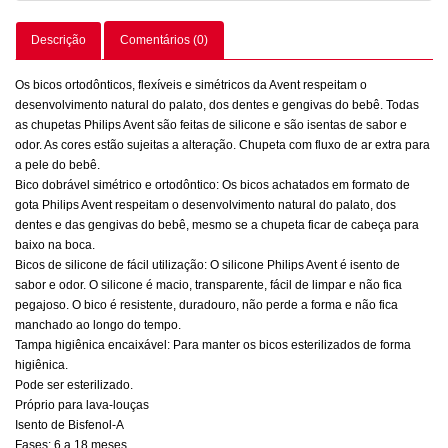
Descrição
Comentários (0)
Os bicos ortodônticos, flexíveis e simétricos da Avent respeitam o
desenvolvimento natural do palato, dos dentes e gengivas do bebê. Todas
as chupetas Philips Avent são feitas de silicone e são isentas de sabor e
odor. As cores estão sujeitas a alteração. Chupeta com fluxo de ar extra para
a pele do bebê.
Bico dobrável simétrico e ortodôntico: Os bicos achatados em formato de
gota Philips Avent respeitam o desenvolvimento natural do palato, dos
dentes e das gengivas do bebê, mesmo se a chupeta ficar de cabeça para
baixo na boca.
Bicos de silicone de fácil utilização: O silicone Philips Avent é isento de
sabor e odor. O silicone é macio, transparente, fácil de limpar e não fica
pegajoso. O bico é resistente, duradouro, não perde a forma e não fica
manchado ao longo do tempo.
Tampa higiênica encaixável: Para manter os bicos esterilizados de forma
higiênica.
Pode ser esterilizado.
Próprio para lava-louças
Isento de Bisfenol-A
Fases: 6 a 18 meses