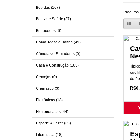
Bebidas (167)
Produtos 
Beleza e Saúde (37)
Brinquedos (6)
Cama, Mesa e Banho (49)
Cav
Câmeras e Filmadoras (0)
Ne
Casa e Construção (163)
Típic
equil
Cervejas (0)
do Pe
R$0,
Churrasco (3)
Eletrônicos (18)
Eletroportáteis (44)
Esporte & Lazer (35)
Es
Informática (18)