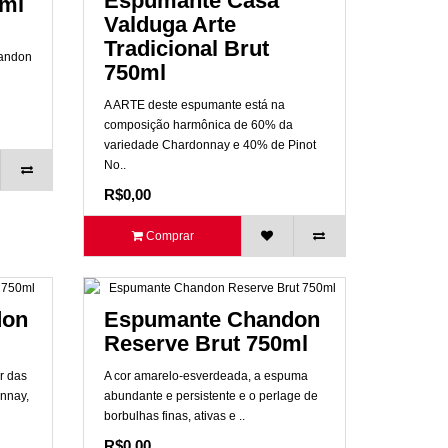
Espumante Casa
7ml
Valduga Arte
Tradicional Brut
handon
750ml
A ARTE deste espumante está na
composição harmônica de 60% da
variedade Chardonnay e 40% de Pinot
No..
R$0,00
Comprar
don
Espumante Chandon
Reserve Brut 750ml
r das
A cor amarelo-esverdeada, a espuma
nnay,
abundante e persistente e o perlage de
borbulhas finas, ativas e ..
R$0,00