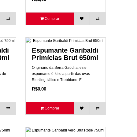
Comprar
ldi
Espumante Garibaldi
0ml
Primícias Brut 650ml
Originário da Serra Gaúcha, este
s do
espumante é feito a partir das uvas
.
Riesling Itálico e Trebbiano. E..
R$0,00
Comprar