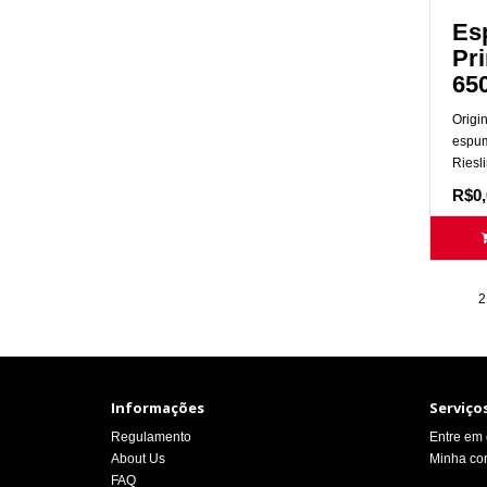
Es
Pr
65
Origi
espum
Riesl
R$0,
1
2
Informações
Serviços
Regulamento
Entre em 
About Us
Minha co
FAQ