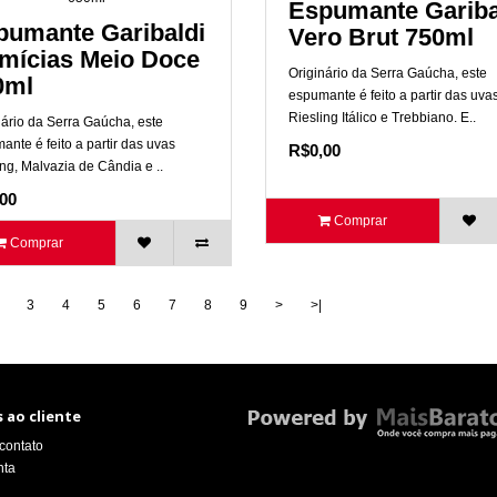
Espumante Gariba
pumante Garibaldi
Vero Brut 750ml
imícias Meio Doce
Originário da Serra Gaúcha, este
0ml
espumante é feito a partir das uva
Riesling Itálico e Trebbiano. E..
nário da Serra Gaúcha, este
ante é feito a partir das uvas
R$0,00
ing, Malvazia de Cândia e ..
00
Comprar
Comprar
3
4
5
6
7
8
9
>
>|
 ao cliente
contato
nta