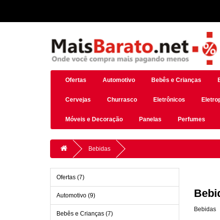
Ofertas
Automotivo
Bebês e Crianças
Cervejas
Churrasco
Eletrônicos
Eletro
Móveis e Decoração
Panelas
Perfumes
Bebidas
Ofertas (7)
Bebi
Automotivo (9)
Bebidas
Bebês e Crianças (7)