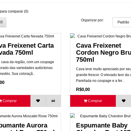
para comparar (0)
Organizar por:
a Freixenet Carta
Cava Freixenet
vada 750ml
Cordon Negro Bru
750ml
o cava da região, com um coupage
ibrado das variedades autóctonas
Cava leve muito apreciado por se
nedés. Sua coloraçã..
grande frescor. O elevado teor da 
Parellada no coupage e a fer..
00
R$0,00
Comprar
Comprar
pumante Aurora
Espumante Baby