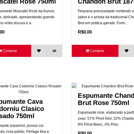
scatel Rose 750ml
Chandon Brut 18
umante Moscatel Rosé da Aurora
Pequena preciosidade contendo o
e, delicado, apresentando grande
sabor e o aroma da tradicional C
rio entre docura e a..
Brut em prática garrafa. Form..
00
R$0,00
Comprar
Comprar
Espumante Chan
pumante Cava
Brut Rose 750ml
dorníu Clasico
Espumante rose, elaborado a parti
sado 750ml
uvas: 57% Pinot Noir, 32% Chardo
8% Pinot Blanc, 3% Pino..
ante espanhol, possui cor
da, rosa pálido. Perlage fina e
R$0,00