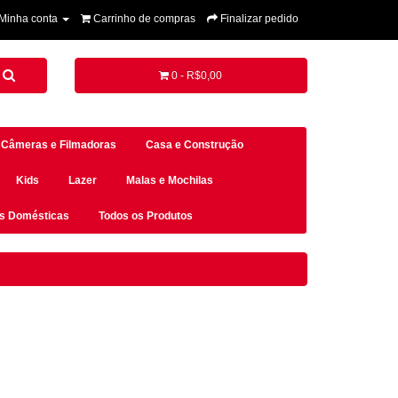
Minha conta
Carrinho de compras
Finalizar pedido
0 - R$0,00
Câmeras e Filmadoras
Casa e Construção
Kids
Lazer
Malas e Mochilas
es Domésticas
Todos os Produtos