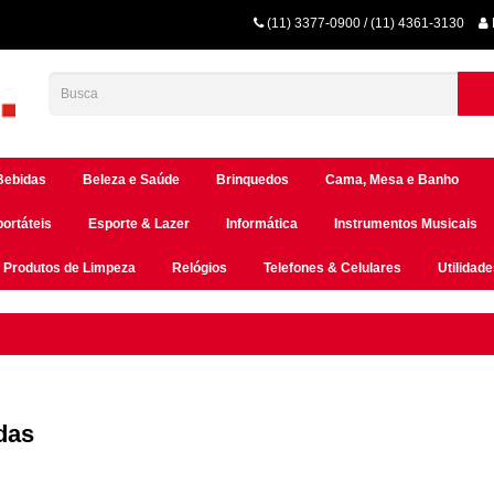
(11) 3377-0900 / (11) 4361-3130
Bebidas
Beleza e Saúde
Brinquedos
Cama, Mesa e Banho
portáteis
Esporte & Lazer
Informática
Instrumentos Musicais
Produtos de Limpeza
Relógios
Telefones & Celulares
Utilidad
das