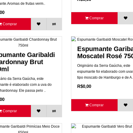
ante.Aromas de frutas verm..
00
Comprar
Comprar
Espumante Gariba
pumante Garibaldi
Moscatel Rosé 75
ardonnay Brut
Originário da Serra Gaúcha, este
0ml
espumante foi elaborado com uva
tipo moscato de Hamburgo e de A.
nário da Serra Gaúcha, este
ante é elaborado com a uva do
R$0,00
Chardonnay. Ele passa pelo ..
00
Comprar
Comprar