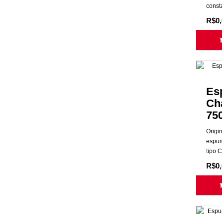
const
R$0,
Es
Ch
75
Origi
espum
tipo 
R$0,