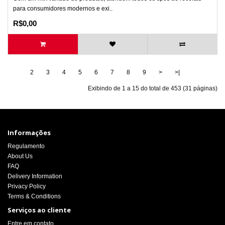
para consumidores modernos e exi..
R$0,00
1
2
3
4
5
6
7
8
9
>
>|
Exibindo de 1 a 15 do total de 453 (31 páginas)
Informações
Regulamento
About Us
FAQ
Delivery Information
Privacy Policy
Terms & Conditions
Serviços ao cliente
Entre em contato