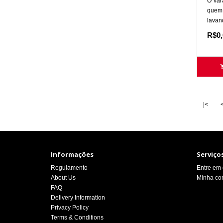
O Var
quem 
lavand
R$0,
|<
Informações
Serviços
Regulamento
Entre em 
About Us
Minha co
FAQ
Delivery Information
Privacy Policy
Terms & Conditions