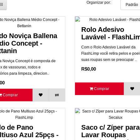
Organizar por:
Rolo Adesivo
do Noviça Ballena
Lavável - FlashLi
dio Concept -
Com o Rolo Adesivo Lavável da
tanin
FlashLimp você retira pelos e poei
suas roupas sem se preocupar ..
ha Noviça Concept é composta de
x de vassouras, rodos e
R$0,00
rios para limpeza, direcion..
00
Comprar
Comprar
lo de Pano
Saco c/ Zíper para
tiuso Azul 25pçs -
Lavar Roupas