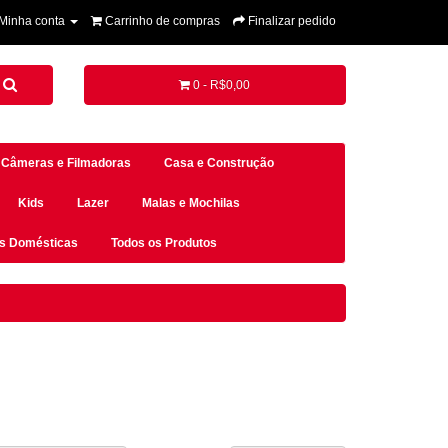
Minha conta
Carrinho de compras
Finalizar pedido
0 - R$0,00
Câmeras e Filmadoras
Casa e Construção
Kids
Lazer
Malas e Mochilas
es Domésticas
Todos os Produtos