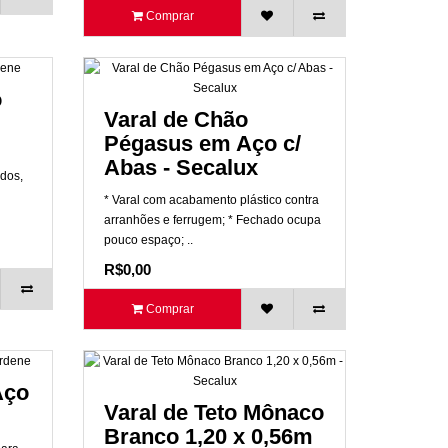
Comprar
o
Varal de Chão
Pégasus em Aço c/
Abas - Secalux
idos,
* Varal com acabamento plástico contra
arranhões e ferrugem; * Fechado ocupa
pouco espaço; ..
R$0,00
Comprar
Aço
Varal de Teto Mônaco
Branco 1,20 x 0,56m