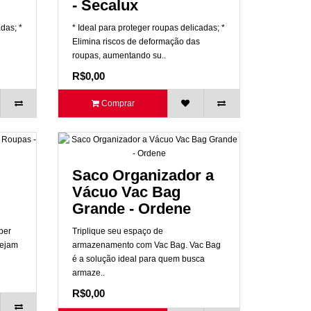
- Secalux
das; *
* Ideal para proteger roupas delicadas; *
Elimina riscos de deformação das
roupas, aumentando su..
R$0,00
Comprar
Saco Organizador a
Vácuo Vac Bag
Grande - Ordene
per
Triplique seu espaço de
sejam
armazenamento com Vac Bag. Vac Bag
é a solução ideal para quem busca
armaze..
R$0,00