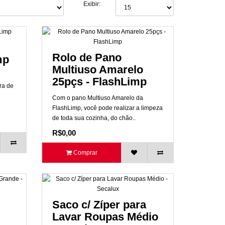
Exibir:
Rolo de Pano
mp
Multiuso Amarelo
25pçs - FlashLimp
ra de
Com o pano Multiuso Amarelo da
FlashLimp, você pode realizar a limpeza
de toda sua cozinha, do chão..
R$0,00
Comprar
Saco c/ Zíper para
Lavar Roupas Médio