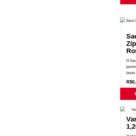
Sa
Zíp
Ro
O Sac
permi
lavas
R$0,
Va
1,