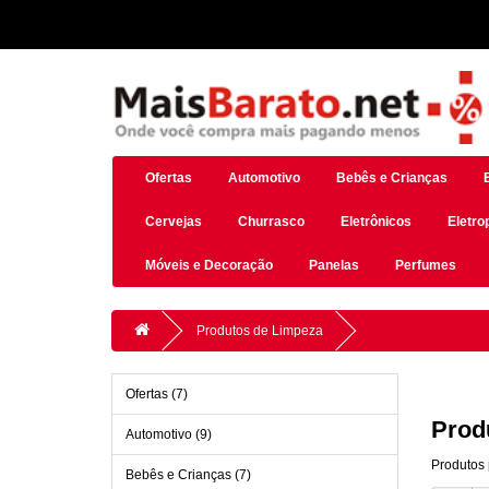
Ofertas
Automotivo
Bebês e Crianças
Cervejas
Churrasco
Eletrônicos
Eletro
Móveis e Decoração
Panelas
Perfumes
Produtos de Limpeza
Ofertas (7)
Prod
Automotivo (9)
Produtos 
Bebês e Crianças (7)