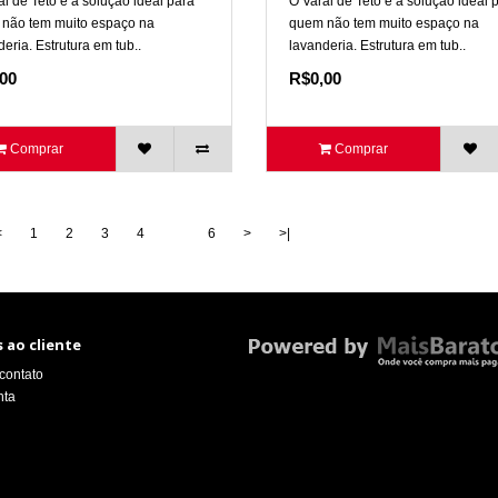
al de Teto é a solução ideal para
O Varal de Teto é a solução ideal 
não tem muito espaço na
quem não tem muito espaço na
eria. Estrutura em tub..
lavanderia. Estrutura em tub..
00
R$0,00
Comprar
Comprar
<
1
2
3
4
5
6
>
>|
 ao cliente
contato
nta