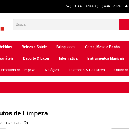
(11) 3377-0900 / (11) 4361-3130
Bebidas
Beleza e Saúde
Brinquedos
Cama, Mesa e Banho
portáteis
Esporte & Lazer
Informática
Instrumentos Musicais
Produtos de Limpeza
Relógios
Telefones & Celulares
Utilidad
utos de Limpeza
para comparar (0)