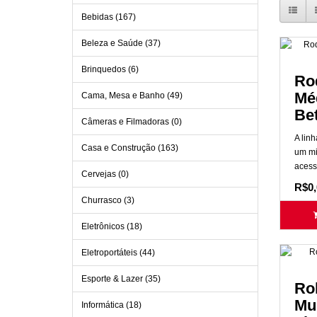
Bebidas (167)
Beleza e Saúde (37)
Brinquedos (6)
Ro
Mé
Cama, Mesa e Banho (49)
Bet
Câmeras e Filmadoras (0)
A lin
Casa e Construção (163)
um mi
acessó
Cervejas (0)
R$0,
Churrasco (3)
Eletrônicos (18)
Eletroportáteis (44)
Esporte & Lazer (35)
Ro
Mul
Informática (18)