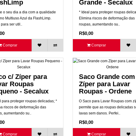
ashLimp
Grande - Secalux
te o seu dia a dia com a qualidade
* Ideal para proteger roupas delica
no Multiuso Azul da FlashLimp.
Elimina riscos de deformação das
para ser util..
roupas, aumentando su..
00
R$0,00
Comprar
Comprar
o c/ Zíper para
Saco Grande com
var Roupas
Zíper para Lavar
queno - Secalux
Roupas - Ordene
l para proteger roupas delicadas; *
O Saco para Lavar Roupas com zí
na riscos de deformação das
permite que as roupas delicadas 
s, aumentando su..
lavas sem danos. Perfei..
00
R$0,00
Comprar
Comprar