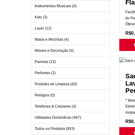
Fl
Instrumentos Musicais (0)
Facili
Kids (3)
do Pa
Ótimo 
Lazer (12)
R$0,
Malas e Mochilas (4)
Móveis e Decoração (0)
Panelas (13)
Perfumes (2)
Sac
La
Produtos de Limpeza (83)
Pe
Relógios (0)
* Idea
Telefones & Celulares (3)
Elimi
roupa
Utilidades Domésticas (497)
R$0,
Todos os Produtos (953)