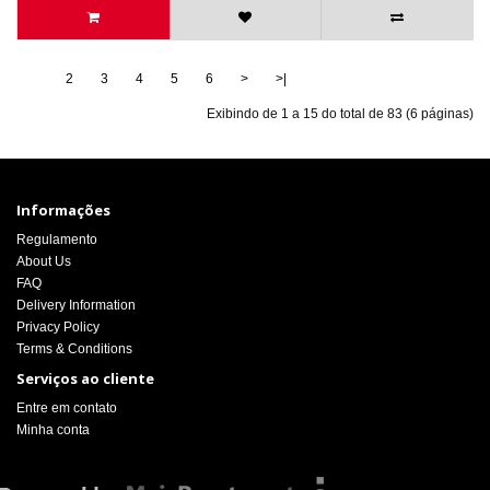
1
2
3
4
5
6
>
>|
Exibindo de 1 a 15 do total de 83 (6 páginas)
Informações
Regulamento
About Us
FAQ
Delivery Information
Privacy Policy
Terms & Conditions
Serviços ao cliente
Entre em contato
Minha conta