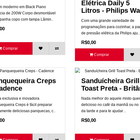
Elétrica Daily 5
n moderno em Black Piano
Litros - Philips Wa
cia de 200W Corpo desmontável
anha copo com tampa Lâmin..
Com uma grande variedade de
programações para cozinhar, a pa
00
de pressão elétrica da Philips aju..
R$0,00
Comprar
Comprar
nquequeira Creps
Sanduícheira Grill
Cadence
Toast Preta - Britâ
 exclusiva e inovadora
Nada melhor do aquele misto que
equeira Creps é fácil preparar
delicioso no café da manhã ou no
amente deliciosas panquecas, c..
da tarde e para te ajudar ..
00
R$0,00