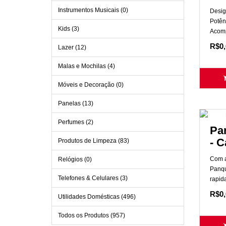
Instrumentos Musicais (0)
Desig
Potên
Kids (3)
Acomp
R$0,
Lazer (12)
Malas e Mochilas (4)
Móveis e Decoração (0)
Panelas (13)
Perfumes (2)
Pa
- 
Produtos de Limpeza (83)
Com a
Relógios (0)
Panqu
Telefones & Celulares (3)
rapid
R$0,
Utilidades Domésticas (496)
Todos os Produtos (957)