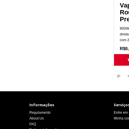
Va
Ro
Pr
800W 
diret
com 2
R$0,
|<
Informações
Serviços
Regulamento
Entre em 
About Us
Minha co
FAQ