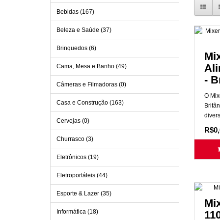
Bebidas (167)
Beleza e Saúde (37)
Brinquedos (6)
Mix
Al
Cama, Mesa e Banho (49)
- B
Câmeras e Filmadoras (0)
O Mix
Casa e Construção (163)
Britân
divers
Cervejas (0)
R$0,
Churrasco (3)
Eletrônicos (19)
Eletroportáteis (44)
Esporte & Lazer (35)
Mix
Informática (18)
110