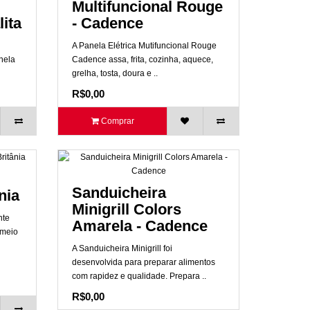
Multifuncional Rouge
lita
- Cadence
A Panela Elétrica Mutifuncional Rouge
nela
Cadence assa, frita, cozinha, aquece,
grelha, tosta, doura e ..
R$0,00
Comprar
Sanduicheira
nia
Minigrill Colors
nte
Amarela - Cadence
 meio
A Sanduicheira Minigrill foi
desenvolvida para preparar alimentos
com rapidez e qualidade. Prepara ..
R$0,00