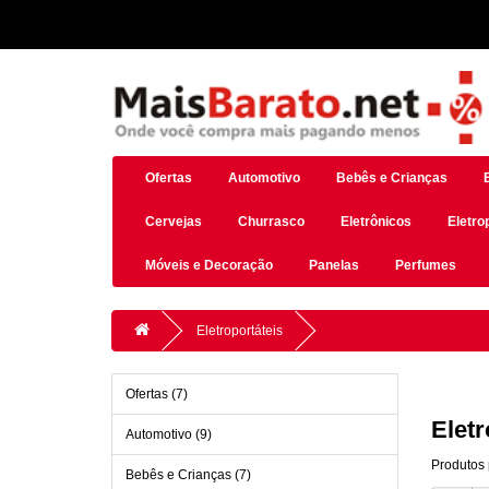
Ofertas
Automotivo
Bebês e Crianças
Cervejas
Churrasco
Eletrônicos
Eletro
Móveis e Decoração
Panelas
Perfumes
Eletroportáteis
Ofertas (7)
Eletr
Automotivo (9)
Produtos 
Bebês e Crianças (7)