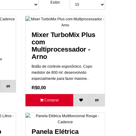
Exibir:
Mixer TurboMix Plus
com
Multiprocessador -
Arno
or
Botão de controle ergonômico. Copo
medidor de 800 ml: desenvolvido
especialmente para fazer maione..
R$0,00
Comprar
o
Panela Elétrica