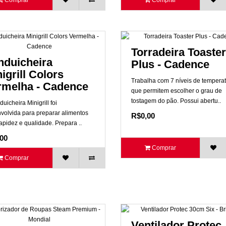
Comprar
Comprar
Torradeira Toaster
nduicheira
Plus - Cadence
igrill Colors
Trabalha com 7 níveis de tempera
rmelha - Cadence
que permitem escolher o grau de
tostagem do pão. Possui abertu..
uicheira Minigrill foi
volvida para preparar alimentos
R$0,00
apidez e qualidade. Prepara ..
00
Comprar
Comprar
Ventilador Protec