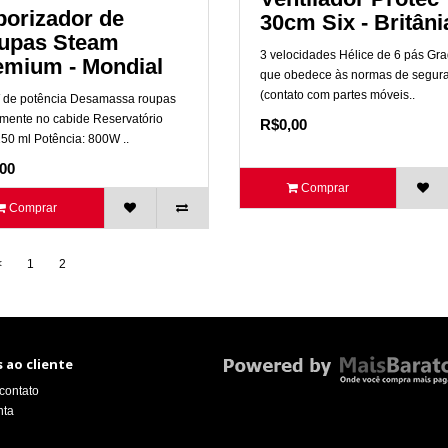
porizador de
30cm Six - Britâni
upas Steam
3 velocidades Hélice de 6 pás Gr
emium - Mondial
que obedece às normas de segur
(contato com partes móveis..
de potência Desamassa roupas
amente no cabide Reservatório
R$0,00
50 ml Potência: 800W ..
00
Comprar
Comprar
<
1
2
3
 ao cliente
contato
nta