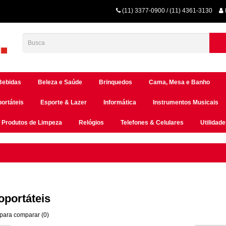
(11) 3377-0900 / (11) 4361-3130
Bebidas
Beleza e Saúde
Brinquedos
Cama, Mesa e Banho
portáteis
Esporte & Lazer
Informática
Instrumentos Musicais
Produtos de Limpeza
Relógios
Telefones & Celulares
Utilidad
oportáteis
para comparar (0)