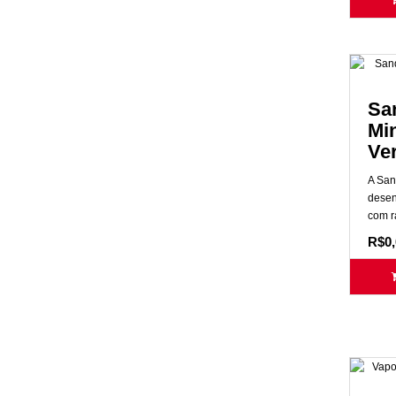
Sa
Min
Ve
A Sand
desen
com r
R$0,