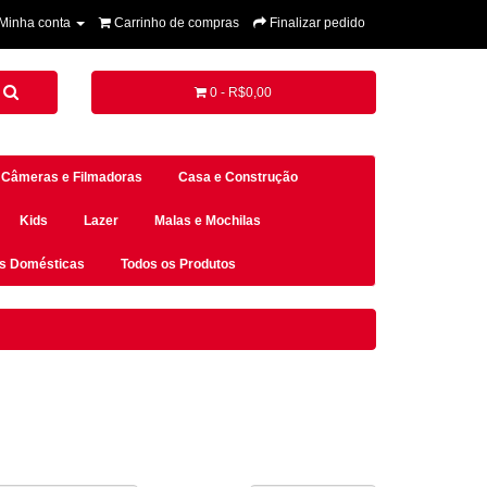
Minha conta
Carrinho de compras
Finalizar pedido
0 - R$0,00
Câmeras e Filmadoras
Casa e Construção
Kids
Lazer
Malas e Mochilas
es Domésticas
Todos os Produtos