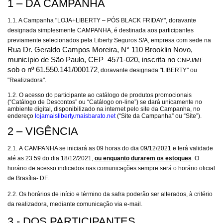
1 – DA CAMPANHA
1.1. A Campanha "LOJA+LIBERTY – PÓS BLACK FRIDAY", doravante
designada simplesmente CAMPANHA, é destinada aos participantes
previamente selecionados pela Liberty Seguros S/A, empresa com sede na
Rua Dr. Geraldo Campos Moreira, N° 110 Brooklin Novo,
município de São Paulo, CEP 4571-020, inscrita no
CNPJ/MF
sob o nº 61.550.141/000172
, doravante designada "LIBERTY" ou
"Realizadora".
1.2. O acesso do participante ao catálogo de produtos promocionais
(“Catálogo de Descontos” ou “Catálogo on-line”) se dará unicamente no
ambiente digital, disponibilizado na internet pelo site da Campanha, no
endereço
lojamaisliberty.maisbarato.net
(“Site da Campanha” ou “Site”).
2 – VIGÊNCIA
2.1.
A
CAMPANHA se iniciará as 09 horas do dia 09/12/2021 e terá validade
até as 23:59 do dia 18/12/2021,
ou enquanto durarem os estoques
. O
horário de acesso indicados nas comunicações sempre será o horário oficial
de Brasília- DF.
2.2. Os horários de início e término da safra poderão ser alterados, à critério
da realizadora, mediante comunicação via e-mail.
3 - DOS PARTICIPANTES