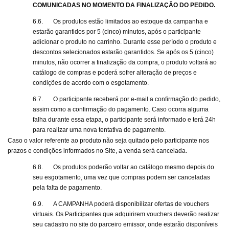
COMUNICADAS NO MOMENTO DA FINALIZAÇÃO DO PEDIDO.
6.6.
Os produtos estão limitados ao estoque da campanha e
estarão garantidos por 5 (cinco) minutos, após o participante
adicionar o produto no carrinho. Durante esse período o produto e
descontos selecionados estarão garantidos. Se após os 5 (cinco)
minutos, não ocorrer a finalização da compra, o produto voltará ao
catálogo de compras e poderá sofrer alteração de preços e
condições de acordo com o esgotamento.
6.7.
O participante receberá por e-mail a confirmação do pedido,
assim como a confirmação do pagamento. Caso ocorra alguma
falha durante essa etapa, o participante será informado e terá 24h
para realizar uma nova tentativa de pagamento.
Caso o valor referente ao produto não seja quitado pelo participante nos
prazos e condições informados no Site, a venda será cancelada.
6.8.
Os produtos poderão voltar ao catálogo mesmo depois do
seu esgotamento, uma vez que compras podem ser canceladas
pela falta de pagamento.
6.9.
A CAMPANHA poderá disponibilizar ofertas de vouchers
virtuais. Os Participantes que adquirirem vouchers deverão realizar
seu cadastro no site do parceiro emissor, onde estarão disponíveis