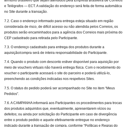
território brasileiro que sejam atendidos pela Empresa Brasileira de Correios
e Telégrafos — ECT. A validação do endereço será feita de forma automática
no Site durante a transação.
7.2. Caso o endereço informado para entrega esteja situado em região
considerada de risco, de difícil acesso ou não atendida pelos Correios, os
produtos serão encaminhados para a agência dos Correios mais próxima do
CEP cadastrado para retirada pelo Participante.
7.3. O endereço cadastrado para entrega dos produtos durante a
aquisição/compra será de inteira responsabilidade do Participante.
7.4. Quando o produto com desconto estiver disponível para aquisição por
meio de vouchers virtuais não haverá entrega física. Com o recebimento do
voucher o participante acessará o site do parceiro e poderá utilizá-lo,
preenchendo as condições indicadas nos respetivos Sites.
7.5. O status do pedido poderá ser acompanhado no Site no item “Meus
Pedidos”.
7.6. A CAMPANHA informará aos Participantes os procedimentos para trocas
dos produtos adquiridos que, eventualmente, apresentarem vícios ou
defeitos; ou ainda por solicitação do Participante em caso de divergência
entre o produto pedido e aquele efetivamente entregue no endereço
indicado durante a transação de compra, conforme “Políticas e Regras do