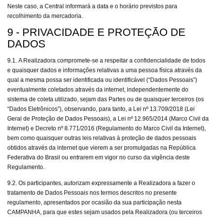
Neste caso, a Central informará a data e o horário previstos para
recolhimento da mercadoria.
9 - PRIVACIDADE E PROTEÇÃO DE
DADOS
9.1.
A Realizadora compromete-se a respeitar a confidencialidade de todos
e quaisquer dados e informações relativas a uma pessoa física através da
qual a mesma possa ser identificada ou identificável (“Dados Pessoais”)
eventualmente coletados através da internet, independentemente do
sistema de coleta utilizado, sejam das Partes ou de quaisquer terceiros (os
“Dados Eletrônicos”), observando, para tanto, a Lei nº 13.709/2018 (Lei
Geral de Proteção de Dados Pessoais), a Lei nº 12.965/2014 (Marco Civil da
Internet) e Decreto nº 8.771/2016 (Regulamento do Marco Civil da Internet),
bem como quaisquer outras leis relativas à proteção de dados pessoais
obtidos através da internet que vierem a ser promulgadas na República
Federativa do Brasil ou entrarem em vigor no curso da vigência deste
Regulamento.
9.2. Os participantes, autorizam expressamente a Realizadora a fazer o
tratamento de Dados Pessoais nos termos descritos no presente
regulamento, apresentados por ocasião da sua participação nesta
CAMPANHA, para que estes sejam usados pela Realizadora (ou terceiros