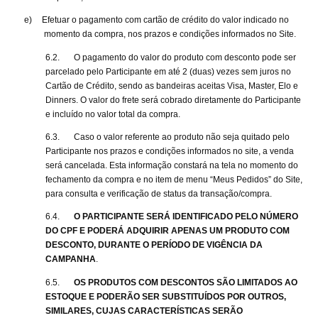
e)
Efetuar o pagamento com cartão de crédito do valor indicado no
momento da compra, nos prazos e condições informados no Site.
6.2.
O pagamento do valor do produto com desconto pode ser
parcelado pelo Participante em até 2 (duas) vezes sem juros no
Cartão de Crédito, sendo as bandeiras aceitas Visa, Master, Elo e
Dinners. O valor do frete será cobrado diretamente do Participante
e incluído no valor total da compra.
6.3.
Caso o valor referente ao produto não seja quitado pelo
Participante nos prazos e condições informados no site, a venda
será cancelada. Esta informação constará na tela no momento do
fechamento da compra e no item de menu “Meus Pedidos” do Site,
para consulta e verificação de status da transação/compra.
6.4.
O PARTICIPANTE SERÁ IDENTIFICADO PELO NÚMERO
DO CPF E PODERÁ ADQUIRIR APENAS UM PRODUTO COM
DESCONTO, DURANTE O PERÍODO DE VIGÊNCIA DA
CAMPANHA
.
6.5.
OS PRODUTOS COM DESCONTOS SÃO LIMITADOS AO
ESTOQUE E PODERÃO SER SUBSTITUÍDOS POR OUTROS,
SIMILARES, CUJAS CARACTERÍSTICAS SERÃO