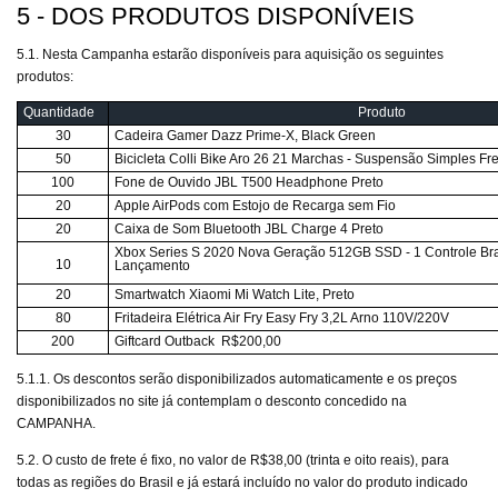
5 - DOS PRODUTOS DISPONÍVEIS
5.1. Nesta Campanha estarão disponíveis para aquisição os seguintes
produtos:
Quantidade
Produto
30
Cadeira Gamer Dazz Prime-X, Black Green
50
Bicicleta Colli Bike Aro 26 21 Marchas - Suspensão Simples Fr
100
Fone de Ouvido JBL T500 Headphone Preto
20
Apple AirPods com Estojo de Recarga sem Fio
20
Caixa de Som Bluetooth JBL Charge 4 Preto
Xbox Series S 2020 Nova Geração 512GB SSD - 1 Controle Bra
10
Lançamento
20
Smartwatch Xiaomi Mi Watch Lite, Preto
80
Fritadeira Elétrica Air Fry Easy Fry 3,2L Arno 110V/220V
200
Giftcard Outback R$200,00
5.1.1. Os descontos serão disponibilizados automaticamente e os preços
disponibilizados no site já contemplam o desconto concedido na
CAMPANHA.
5.2. O custo de frete é fixo, no valor de R$38,00 (trinta e oito reais), para
todas as regiões do Brasil e já estará incluído no valor do produto indicado